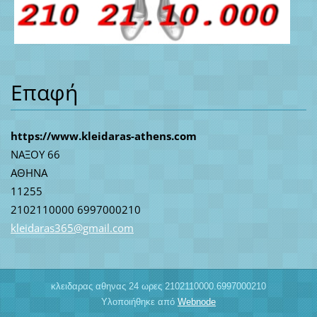
Επαφή
https://www.kleidaras-athens.com
ΝΑΞΟΥ 66
ΑΘΗΝΑ
11255
2102110000 6997000210
kleidara
s365@gma
il.com
κλειδαρας αθηνας 24 ωρες 2102110000.6997000210
Υλοποιήθηκε από
Webnode