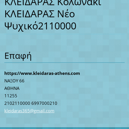
ΚΛΕΙΔΑΡΑΣ Κολωνάκι
ΚΛΕΙΔΑΡΑΣ Νέο
Ψυχικό
2110000
Επαφή
https://www.kleidaras-athens.com
ΝΑΞΟΥ 66
ΑΘΗΝΑ
11255
2102110000 6997000210
kleidara
s365@gma
il.com