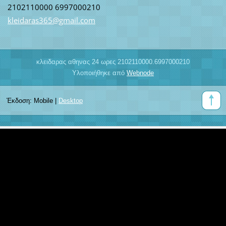
2102110000 6997000210
kleidara
s365@gma
il.com
κλειδαρας αθηνας 24 ωρες 2102110000.6997000210
Υλοποιήθηκε από
Webnode
Έκδοση:
Mobile
|
Desktop