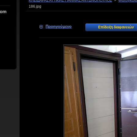
ΚΛΕΙΔΑΡΑΣ ΑΤΤΙΚΗΣ ΓΙΑΝΝΗΣ ΑΝΤΩΝΟΠΟΥΛΟΣ
>
Φωτογκαλερ
186.jpg
com
Προηγούμενο
Επίδειξη διαφανειών