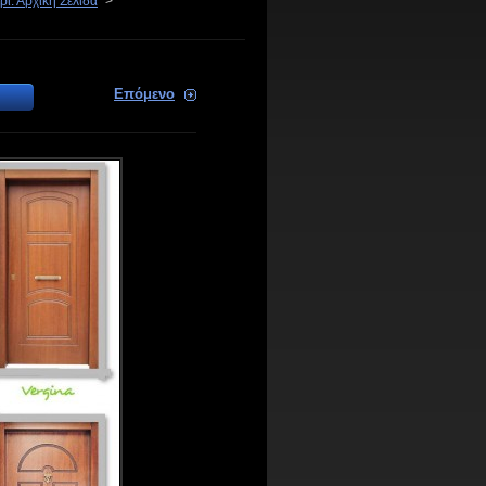
ί: Αρχική Σελίδα
>
Επόμενο